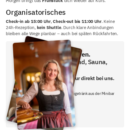
Morgen bringt das
Frühstück
dich wieder auf Kurs.
Organisatorisches
Check-in ab 15:00 Uhr
,
Check-out bis 11:00 Uhr
. Keine
24h-Rezeption,
kein Shuttle
. Durch klare Anbindungen
bleiben alle Wege planbar – auch bei späten Rückfahrten.
Direkt buchen und sparen.
Frühstück, Schwimmbad, Sauna,
Fitness inklusive!
Den besten Preis gibt es nur direkt bei uns.
- inklusive Frühstücksbuffet
- ein gratis nicht alkoholisches Freigetränk aus der Minibar
oder unserem Nachtbutler.
Jetzt Preis checken!