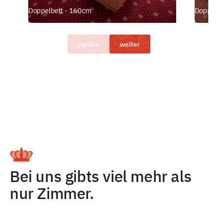
Doppelbett - 160cm
Doppel
zurück
weiter
Bei uns gibts viel mehr als
nur Zimmer.