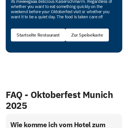
its meeeegaaa delicious Kaiserschmarrn. Regardless of
whether you want to eat something quickly on the
weekend before your Oktoberfest visit or whether you
want it to be a quiet day. The food is taken care of!
Startseite Restaurant
Zur Speisekarte
FAQ -
Oktoberfest Munich
2025
Wie komme ich vom Hotel zum