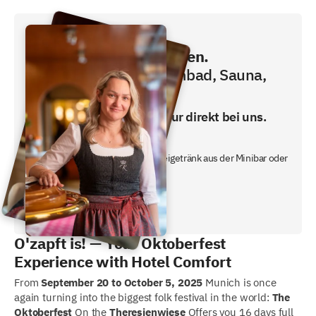
Direkt buchen und sparen.
Frühstücken, Schwimmbad, Sauna,
Fitness inklusive!
Den besten Preis gibt es nur direkt bei uns.
- inklusive Frühstücksbuffet
- ein gratis nicht alkoholisches Freigetränk aus der Minibar oder
unserem Nachtbutler.
Jetzt Preis checken!
O'zapft is! — Your Oktoberfest
Experience with Hotel Comfort
From
September 20 to October 5, 2025
Munich is once
again turning into the biggest folk festival in the world:
The
Oktoberfest
On the
Theresienwiese
Offers you 16 days full