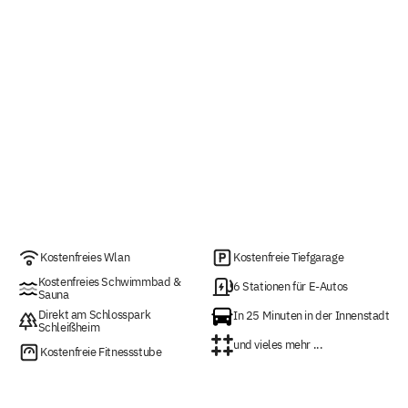
Kostenfreies Wlan
Kostenfreie Tiefgarage
Kostenfreies Schwimmbad &
6 Stationen für E-Autos
Sauna
Direkt am Schlosspark
In 25 Minuten in der Innenstadt
Schleißheim
und vieles mehr ...
Kostenfreie Fitnessstube