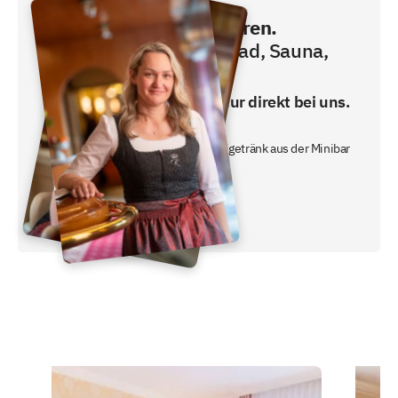
Direkt buchen und sparen.
Frühstück, Schwimmbad, Sauna,
Fitness inklusive!
Den besten Preis gibt es nur direkt bei uns.
- inklusive Frühstücksbuffet
- ein gratis nicht alkoholisches Freigetränk aus der Minibar
oder unserem Nachtbutler.
Jetzt Preis checken!