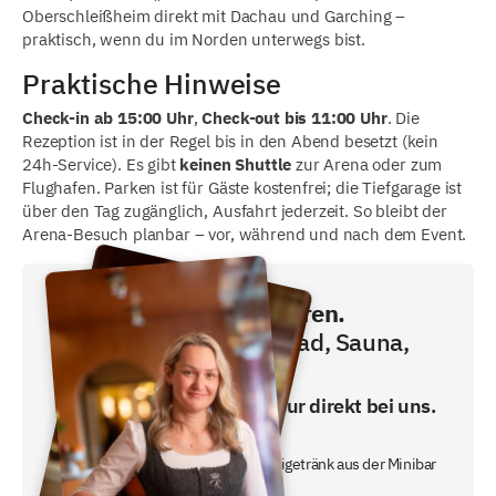
Oberschleißheim direkt mit Dachau und Garching –
praktisch, wenn du im Norden unterwegs bist.
Praktische Hinweise
Check-in ab 15:00 Uhr
,
Check-out bis 11:00 Uhr
. Die
Rezeption ist in der Regel bis in den Abend besetzt (kein
24h-Service). Es gibt
keinen Shuttle
zur Arena oder zum
Flughafen. Parken ist für Gäste kostenfrei; die Tiefgarage ist
über den Tag zugänglich, Ausfahrt jederzeit. So bleibt der
Arena-Besuch planbar – vor, während und nach dem Event.
Direkt buchen und sparen.
Frühstück, Schwimmbad, Sauna,
Fitness inklusive!
Den besten Preis gibt es nur direkt bei uns.
- inklusive Frühstücksbuffet
- ein gratis nicht alkoholisches Freigetränk aus der Minibar
oder unserem Nachtbutler.