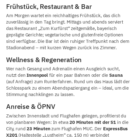
Frühstück, Restaurant & Bar
Am Morgen wartet ein reichhaltiges Frühstück, das dich
zuverlässig in den Tag bringt. Mittags und abends serviert
das Restaurant „Zum Kurfürst“ zeitgemäße, bayerisch
geprägte Gerichte; vegetarische und glutenfreie Optionen
sind verfügbar. Die Bar ist dein ruhiger Treffpunkt nach dem
Stadionabend – mit kurzen Wegen zurück ins Zimmer.
Wellness & Regeneration
Wer nach Gesang und Adrenalin einen Ausgleich sucht,
nutzt den
Innenpool
für ein paar Bahnen oder die
Sauna
(auf Anfrage) zum Runterfahren. Rund um das Haus lädt der
Schlosspark zu einem Abendspaziergang ein – ideal, um die
Stimmung nachklingen zu lassen.
Anreise & ÖPNV
Zwischen Innenstadt und Flughafen gelegen, profitierst du
von planbaren Wegen: In etwa
20 Minuten mit der S1
in die
City, rund
23 Minuten
zum Flughafen MUC. Der
ExpressBus
X201
(Haltestelle „Lustheim“ ca. 150 m) verbindet