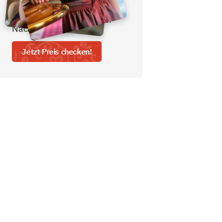
- ein gratis nicht
alkoholisches Freigetränk aus
der Minibar oder unserem
Nachtbutler.
Jetzt Preis checken!