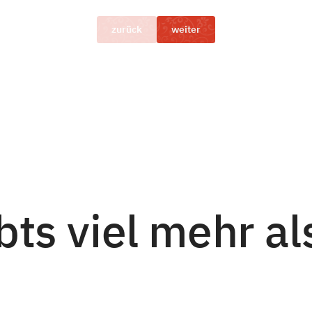
zurück
weiter
bts viel mehr al