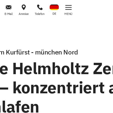



DE
E-Mail
Anreise
Telefon
MENÜ
m Kurfürst - münchen Nord
he Helmholtz Z
 konzentriert 
hlafen