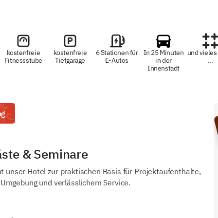
kostenfreie
kostenfreie
6 Stationen für
In 25 Minuten
und vieles
Fitnessstube
Tiefgarage
E-Autos
in der
...
Innenstadt
ng
äste & Seminare
nser Hotel zur praktischen Basis für Projektaufenthalte,
 Umgebung und verlässlichem Service.