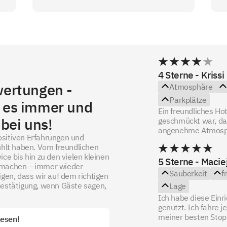
4 Sterne - Krissi
ertungen -
Atmosphäre
Parkplätze
n es immer und
Ein freundliches Hot
bei uns!
geschmückt war, das
angenehme Atmosphä
ositiven Erfahrungen und
fühlt haben. Vom freundlichen
e bis hin zu den vielen kleinen
5 Sterne - Macie
s machen – immer wieder
Sauberkeit
f
en, dass wir auf dem richtigen
 Bestätigung, wenn Gäste sagen,
Lage
Ich habe diese Ein
genutzt. Ich fahre j
meiner besten Stopps
lesen!