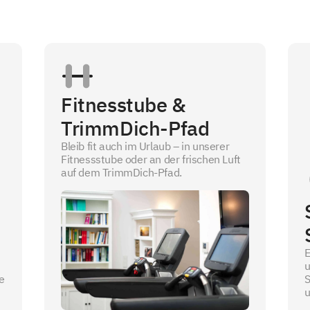
Fitnesstube &
TrimmDich-Pfad
Bleib fit auch im Urlaub – in unserer
Fitnessstube oder an der frischen Luft
auf dem TrimmDich-Pfad.
E
u
e
S
u