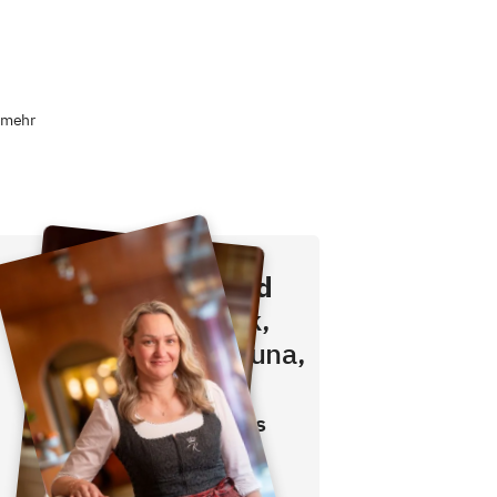
 mehr
Direkt buchen und
sparen.
Frühstück,
Schwimmbad, Sauna,
Fitness inklusive!
Den besten Preis gibt es
nur direkt bei uns.
- inklusive Frühstücksbuffet