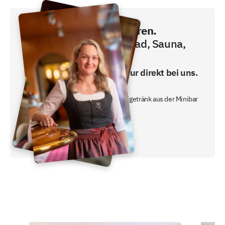
Direkt buchen und sparen.
Frühstück, Schwimmbad, Sauna,
Fitness inklusive!
Den besten Preis gibt es nur direkt bei uns.
- inklusive Frühstücksbuffet
- ein gratis nicht alkoholisches Freigetränk aus der Minibar
oder unserem Nachtbutler.
Jetzt Preis checken!