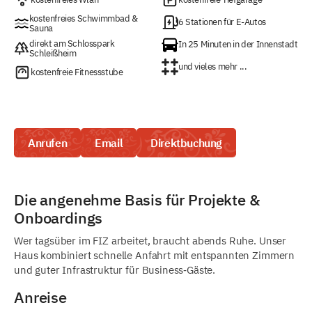
kostenfreies Schwimmbad &
6 Stationen für E-Autos
Sauna
direkt am Schlosspark
In 25 Minuten in der Innenstadt
Schleißheim
und vieles mehr ...
kostenfreie Fitnessstube
Anrufen
Email
Direktbuchung
Die angenehme Basis für Projekte &
Onboardings
Wer tagsüber im FIZ arbeitet, braucht abends Ruhe. Unser
Haus kombiniert schnelle Anfahrt mit entspannten Zimmern
und guter Infrastruktur für Business‑Gäste.
Anreise